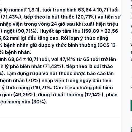
.
lệ nam:nữ 1,8:1), tuổi trung bình 63,64 ± 10,71 tuổi.
(71,43%), tiếp theo là hút thuốc (20,71%) và tiền sử
hập viện trong vòng 24 giờ sau khi xuất hiện triệu
đột ngột (90,71%). Huyết áp tâm thu (159,89 ± 22,56
,62 mmHg) đều tăng cao. Rối loạn ý thức nặng
7% bệnh nhân giữ được ý thức bình thường (GCS 13-
5% bệnh nhân.
h 63,64 ± 10,71 tuổi, với 47,14% từ 65 tuổi trở lên
h lý phổ biến nhất (71,43%), tiếp theo là đái tháo
%). Lạm dụng rượu và hút thuốc được báo cáo lần
 bệnh nhân (70%) nhập viện trong ngày đầu tiên,
ạn ý thức nặng ở 10,71%. Các triệu chứng phổ biến
m giác (49,29%), đồng tử bất thường (12,14%), phản
hiệu màng não (30%).