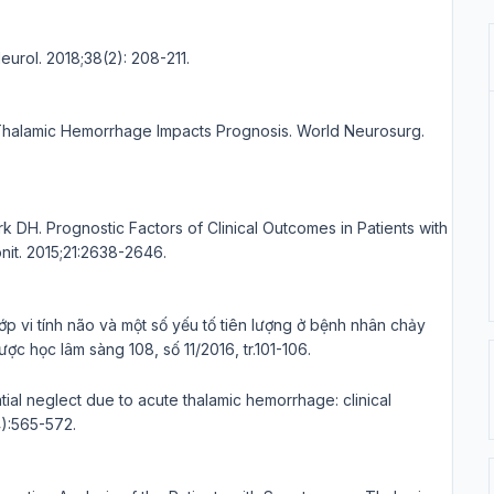
eurol. 2018;38(2): 208-211.
f Thalamic Hemorrhage Impacts Prognosis. World Neurosurg.
 DH. Prognostic Factors of Clinical Outcomes in Patients with
it. 2015;21:2638-2646.
lớp vi tính não và một số yếu tố tiên lượng ở bệnh nhân chảy
ợc học lâm sàng 108, số 11/2016, tr.101-106.
ial neglect due to acute thalamic hemorrhage: clinical
4):565-572.