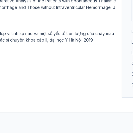
rative Analysis of the Patients with Spontaneous Thalamic
morrhage and Those without Intraventricular Hemorrhage. J
lớp vi tính sọ não và một số yếu tố tiên lượng của chảy máu
ác sĩ chuyên khoa cấp II, đại học Y Hà Nội. 2019