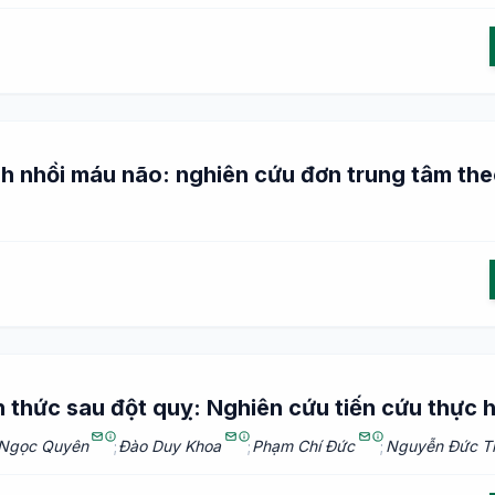
nh nhồi máu não: nghiên cứu đơn trung tâm the
n thức sau đột quỵ: Nghiên cứu tiến cứu thực 
 Ngọc Quyên
;
Đào Duy Khoa
;
Phạm Chí Đức
;
Nguyễn Đức T