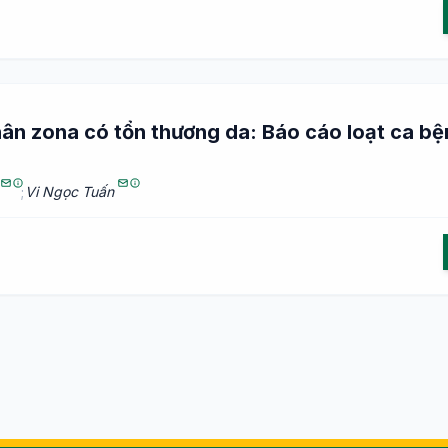
n zona có tổn thương da: Báo cáo loạt ca bện
;
Vi Ngọc Tuấn