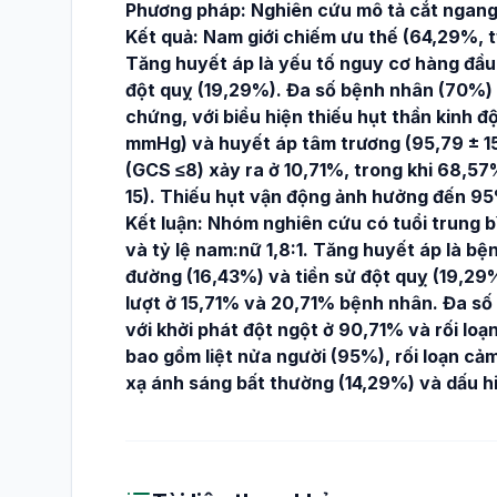
Phương pháp: Nghiên cứu mô tả cắt ngang
Kết quả: Nam giới chiếm ưu thế (64,29%, tỷ 
Tăng huyết áp là yếu tố nguy cơ hàng đầu 
đột quỵ (19,29%). Đa số bệnh nhân (70%) n
chứng, với biểu hiện thiếu hụt thần kinh 
mmHg) và huyết áp tâm trương (95,79 ± 15
(GCS ≤8) xảy ra ở 10,71%, trong khi 68,5
15). Thiếu hụt vận động ảnh hưởng đến 9
Kết luận: Nhóm nghiên cứu có tuổi trung bìn
và tỷ lệ nam:nữ 1,8:1. Tăng huyết áp là bện
đường (16,43%) và tiền sử đột quỵ (19,29
lượt ở 15,71% và 20,71% bệnh nhân. Đa số
với khởi phát đột ngột ở 90,71% và rối lo
bao gồm liệt nửa người (95%), rối loạn cả
xạ ánh sáng bất thường (14,29%) và dấu 