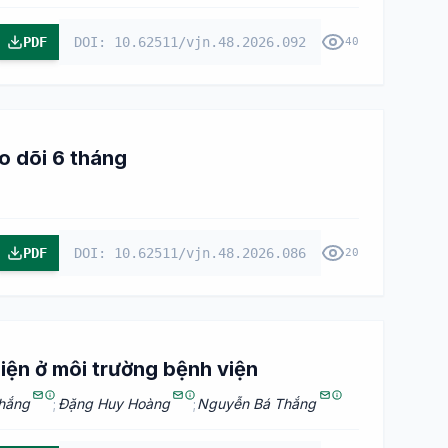
PDF
DOI: 10.62511/vjn.48.2026.092
40
o dõi 6 tháng
PDF
DOI: 10.62511/vjn.48.2026.086
20
hiện ở môi trường bệnh viện
hắng
;
Đặng Huy Hoàng
;
Nguyễn Bá Thắng