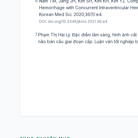
6.
Nam TM, Jang JH, Kim SH, Kim KH, Kim YZ. Compa
Hemorrhage with Concurrent Intraventricular He
Korean Med Sci. 2020;36(1):e4.
DOI:
doi.org/10.3346/jkms.2021.36.e4
7.
Phạm Thị Hải Lý. Đặc điểm lâm sàng, hình ảnh cắt 
não bán cầu giai đoạn cấp. Luận văn tốt nghiệp b