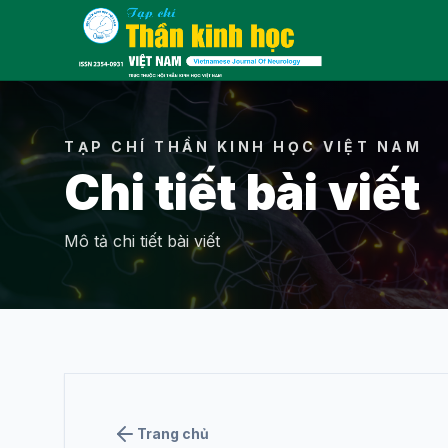
Menu
TẠP CHÍ THẦN KINH HỌC VIỆT NAM
Chi tiết bài viết
THÔNG TIN
Mô tả chi tiết bài viết
Giới thiệu về tạp
chí
Ban biên tập
Tin hoạt động
Trang chủ
Liên hệ