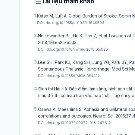
Tài liệu tham khảo
1.
Katan M, Luft A. Global Burden of Stroke. Semin N
DOI:
doi.org/10.1055/s-0038-1649503
2.
Neisewander BL, Hu K, Tan Z, et al. Location o
2018;116:e525-e533
DOI:
doi.org/10.1016/j.wneu.2018.05.026
3.
Lee SH, Park KJ, Kang SH, Jung YG, Park JY, Park
Spontaneous Thalamic Hemorrhage. Med Sci Mon
DOI:
doi.org/10.12659/MSM.894132
4.
Đinh thị Hải Hà. Đặc điểm lâm sàng, hình ảnh cắt 
máu đồi thị có máu tràn vào não thất. Tạp chí y dư
5.
Osawa A, Maeshima S. Aphasia and unilateral spat
correlations and outcomes. Neurol Sci. 2016;37(
DOI:
doi.org/10.1007/s10072-016-2476-2