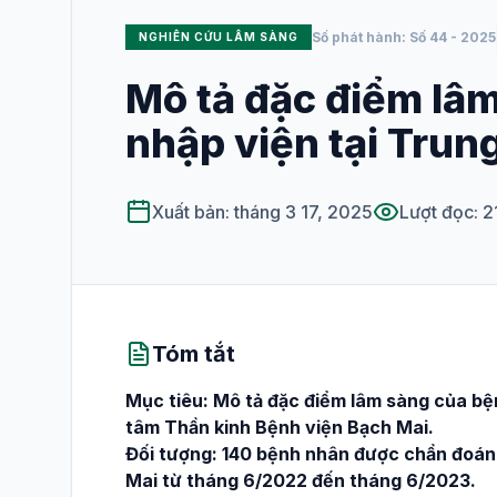
Số phát hành: Số 44 - 2025
NGHIÊN CỨU LÂM SÀNG
XUẤT BẢN
Số hiện tại
Mô tả đặc điểm lâm
nhập viện tại Trun
Tất cả các số
HƯỚNG DẪN SỬ DỤNG
Xuất bản: tháng 3 17, 2025
Lượt đọc: 2
Dành cho phản
biện
Hướng dẫn viết
bài
Tóm tắt
Mục tiêu: Mô tả đặc điểm lâm sàng của bện
tâm Thần kinh Bệnh viện Bạch Mai.
Đối tượng: 140 bệnh nhân được chẩn đoán x
Mai từ tháng 6/2022 đến tháng 6/2023.