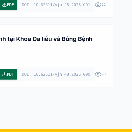
PDF
DOI: 10.62511/vjn.48.2026.091
22
h tại Khoa Da liễu và Bỏng Bệnh
PDF
DOI: 10.62511/vjn.48.2026.090
20