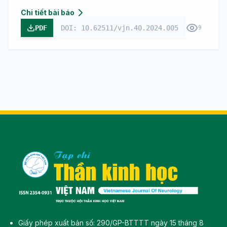
Chi tiết bài báo
PDF
DOI: 10.62511/vjn.40.2024.005
9
Giấy phép xuất bản số: 290/GP-BTTTT ngày 15 tháng 8