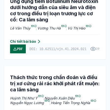
Ứng dụng tiêm Botulinum Neurotoxin
dưới hướng dẫn của siêu âm và điện
cơ trong điều trị loạn trương lực cơ
cổ: Ca lâm sàng
Lê Văn Thủy
;
Vương Thu Hà
;
Vũ Thị Hảo
Chi tiết bài báo
PDF
DOI: 10.62511/vjn.41.2024.021
20
Thách thức trong chẩn đoán và điều
trị xơ cứng rải rác khởi phát rất muộn:
ca lâm sàng
Huỳnh Thị Như Ý
;
Nguyễn Xuân Diệu
;
Nguyễn Ngọc Lương
;
Hoàng Tiến Trọng Nghĩa