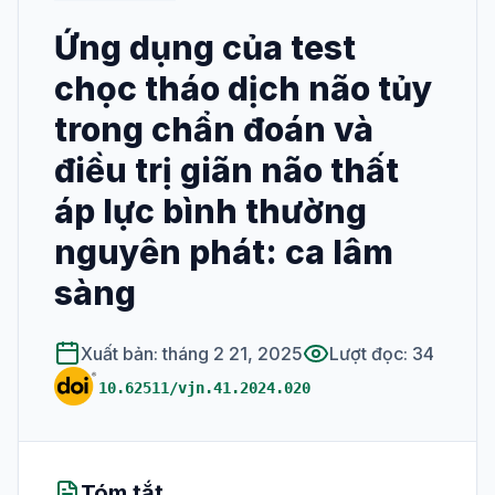
Ứng dụng của test
XUẤT BẢN
chọc tháo dịch não tủy
Số hiện tại
trong chẩn đoán và
Tất cả các số
điều trị giãn não thất
HƯỚNG DẪN SỬ DỤNG
áp lực bình thường
Dành cho phản
nguyên phát: ca lâm
biện
sàng
Hướng dẫn viết
bài
Xuất bản: tháng 2 21, 2025
Lượt đọc: 34
10.62511/vjn.41.2024.020
Tóm tắt