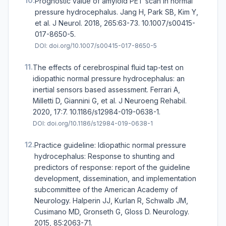
10.
Prognostic value of amyloid PET scan in normal
pressure hydrocephalus. Jang H, Park SB, Kim Y,
et al. J Neurol. 2018, 265:63-73. 10.1007/s00415-
017-8650-5.
DOI:
doi.org/10.1007/s00415-017-8650-5
11.
The effects of cerebrospinal fluid tap-test on
idiopathic normal pressure hydrocephalus: an
inertial sensors based assessment. Ferrari A,
Milletti D, Giannini G, et al. J Neuroeng Rehabil.
2020, 17:7. 10.1186/s12984-019-0638-1.
DOI:
doi.org/10.1186/s12984-019-0638-1
12.
Practice guideline: Idiopathic normal pressure
hydrocephalus: Response to shunting and
predictors of response: report of the guideline
development, dissemination, and implementation
subcommittee of the American Academy of
Neurology. Halperin JJ, Kurlan R, Schwalb JM,
Cusimano MD, Gronseth G, Gloss D. Neurology.
2015, 85:2063-71.