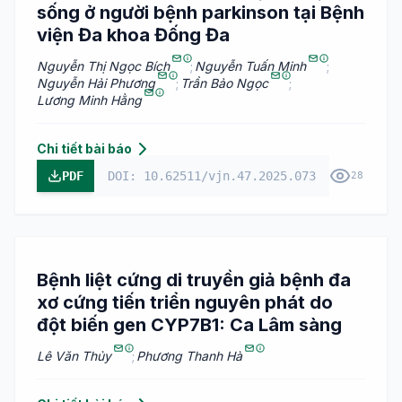
sống ở người bệnh parkinson tại Bệnh
viện Đa khoa Đống Đa
Nguyễn Thị Ngọc Bích
;
Nguyễn Tuấn Minh
;
Nguyễn Hải Phương
;
Trần Bảo Ngọc
;
Lương Minh Hằng
Chi tiết bài báo
PDF
DOI: 10.62511/vjn.47.2025.073
28
Bệnh liệt cứng di truyền giả bệnh đa
xơ cứng tiến triển nguyên phát do
đột biến gen CYP7B1: Ca Lâm sàng
Lê Văn Thủy
;
Phương Thanh Hà