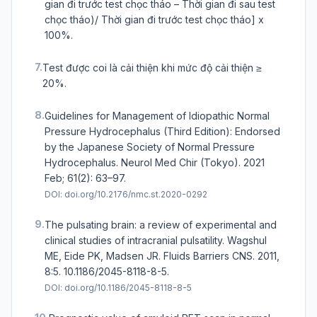
gian đi trước test chọc tháo – Thời gian đi sau test
chọc tháo)/ Thời gian đi trước test chọc tháo] x
100%.
7.
Test được coi là cải thiện khi mức độ cải thiện ≥
20%.
8.
Guidelines for Management of Idiopathic Normal
Pressure Hydrocephalus (Third Edition): Endorsed
by the Japanese Society of Normal Pressure
Hydrocephalus. Neurol Med Chir (Tokyo). 2021
Feb; 61(2): 63–97.
DOI:
doi.org/10.2176/nmc.st.2020-0292
9.
The pulsating brain: a review of experimental and
clinical studies of intracranial pulsatility. Wagshul
ME, Eide PK, Madsen JR. Fluids Barriers CNS. 2011,
8:5. 10.1186/2045-8118-8-5.
DOI:
doi.org/10.1186/2045-8118-8-5