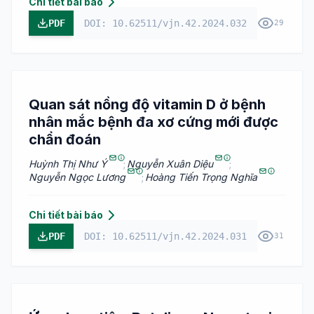
Chi tiết bài báo
PDF
DOI: 10.62511/vjn.42.2024.032
29
Quan sát nồng độ vitamin D ở bệnh
nhân mắc bệnh đa xơ cứng mới được
chẩn đoán
Huỳnh Thị Như Ý
;
Nguyễn Xuân Diệu
;
Nguyễn Ngọc Lương
;
Hoàng Tiến Trọng Nghĩa
Chi tiết bài báo
PDF
DOI: 10.62511/vjn.42.2024.031
31