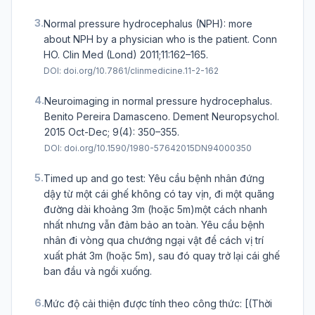
3.
Normal pressure hydrocephalus (NPH): more
about NPH by a physician who is the patient. Conn
HO. Clin Med (Lond) 2011;11:162–165.
DOI:
doi.org/10.7861/clinmedicine.11-2-162
4.
Neuroimaging in normal pressure hydrocephalus.
Benito Pereira Damasceno. Dement Neuropsychol.
2015 Oct-Dec; 9(4): 350–355.
DOI:
doi.org/10.1590/1980-57642015DN94000350
5.
Timed up and go test: Yêu cầu bệnh nhân đứng
dậy từ một cái ghế không có tay vịn, đi một quãng
đường dài khoảng 3m (hoặc 5m)một cách nhanh
nhất nhưng vẫn đảm bảo an toàn. Yêu cầu bệnh
nhân đi vòng qua chướng ngại vật để cách vị trí
xuất phát 3m (hoặc 5m), sau đó quay trở lại cái ghế
ban đầu và ngồi xuống.
6.
Mức độ cải thiện được tính theo công thức: [(Thời