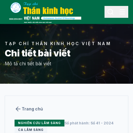
Menu
TẠP CHÍ THẦN KINH HỌC VIỆT NAM
Chi tiết bài viết
Mô tả chi tiết bài viết
THÔNG TIN
Giới thiệu về tạp
chí
Ban biên tập
Trang chủ
Tin hoạt động
Số phát hành: Số 41 - 2024
NGHIÊN CỨU LÂM SÀNG
Liên hệ
CA LÂM SÀNG