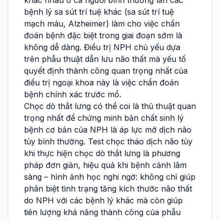
khác nhau ở cả người bình thường lẫn các
bệnh lý sa sút trí tuệ khác (sa sút trí tuệ
mạch máu, Alzheimer) làm cho việc chẩn
đoán bệnh đặc biệt trong giai đoạn sớm là
không dễ dàng. Điều trị NPH chủ yếu dựa
trên phẫu thuật dẫn lưu não thất mà yếu tố
quyết định thành công quan trọng nhất của
điều trị ngoại khoa này là việc chẩn đoán
bệnh chính xác trước mổ.
Chọc dò thắt lưng có thể coi là thủ thuật quan
trọng nhất để chứng minh bản chất sinh lý
bệnh cơ bản của NPH là áp lực mở dịch não
tủy bình thường. Test chọc tháo dịch não tủy
khi thực hiện chọc dò thắt lưng là phương
pháp đơn giản, hiệu quả khi bệnh cảnh lâm
sàng – hình ảnh học nghi ngờ: không chỉ giúp
phân biệt tình trạng tăng kích thước não thất
do NPH với các bệnh lý khác mà còn giúp
tiên lượng khả năng thành công của phẫu