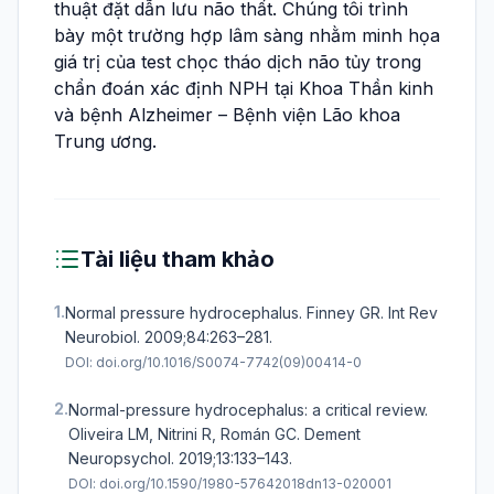
thuật đặt dẫn lưu não thất. Chúng tôi trình
bày một trường hợp lâm sàng nhằm minh họa
giá trị của test chọc tháo dịch não tủy trong
chẩn đoán xác định NPH tại Khoa Thần kinh
và bệnh Alzheimer – Bệnh viện Lão khoa
Trung ương.
Tài liệu tham khảo
1.
Normal pressure hydrocephalus. Finney GR. Int Rev
Neurobiol. 2009;84:263–281.
DOI:
doi.org/10.1016/S0074-7742(09)00414-0
2.
Normal-pressure hydrocephalus: a critical review.
Oliveira LM, Nitrini R, Román GC. Dement
Neuropsychol. 2019;13:133–143.
DOI:
doi.org/10.1590/1980-57642018dn13-020001