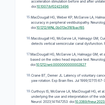
acceleration stimulation before and after unilat
doi:
10.1007/bf02423496
15.
MacDougall HG, Weber KP, McGarvie LA, Halmagy
accuracy in peripheral vestibulopathy. Neurolog
doi:
10.1212/WNL.0b013e3181bacf85
16.
Macdougall HG, McGarvie LA, Halmagyi GM, Cur
detects vertical semicircular canal dysfunction
17.
MacDougall HG, McGarvie LA, Halmagyi GM, et al.
based on the video head impulse test. Neurology
doi:
10.1212/wnl.0000000000002827
18.
Crane BT, Demer JL. Latency of voluntary cancel
yaw rotation. Exp Brain Res. Jul 1999;127(1):67-
19.
Curthoys IS, McGarvie LA, MacDougall HG, et al.
underlying the use and interpretation of the vide
Neurol. 2023;14:1147253.
doi:
10.3389/fneur.2023