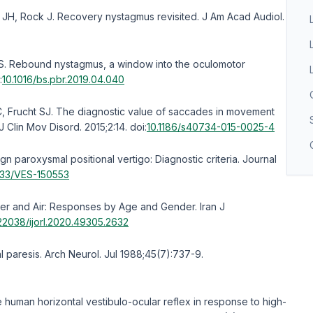
 JH, Rock J. Recovery nystagmus revisited. J Am Acad Audiol.
DS. Rebound nystagmus, a window into the oculomotor
:
10.1016/bs.pbr.2019.04.040
 Frucht SJ. The diagnostic value of saccades in movement
J Clin Mov Disord. 2015;2:14.
doi:
10.1186/s40734-015-0025-4
gn paroxysmal positional vertigo: Diagnostic criteria. Journal
233/VES-150553
ater and Air: Responses by Age and Gender. Iran J
22038/ijorl.2020.49305.2632
al paresis. Arch Neurol. Jul 1988;45(7):737-9.
 human horizontal vestibulo-ocular reflex in response to high-