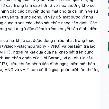
át từ các trung tâm cao hơn ở vỏ não thường khó có
 chính xác các chuyển động mắt cho ta cái nhìn về sự
truyền tại trung ương. Vì vậy đôi mắt được ví như
ng dụng trong các khảo sát chức năng tiền đình. Các
ượng và lưu giữ đặc điểm khiếm khuyết tiền đình, diễn
hì có hai khảo sát được dùng nhiều nhất trong thực
 (VideoNystagmoGraphy - VNG) và bài kiểm tra lắc
vHIT), ngoài ra kết quả của hai khảo sát trên cũng
chuẩn chẩn đoán của Hội Bárány, ví dụ như là tiêu
17), tiêu chuẩn bệnh tiền đình ngoại biên một bên
 ra, VNG và vHIT còn có thể giúp phân biệt tổn thương