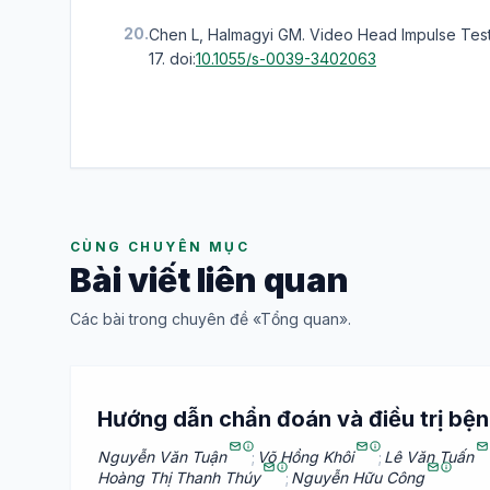
20.
Chen L, Halmagyi GM. Video Head Impulse Test
17.
doi:
10.1055/s-0039-3402063
CÙNG CHUYÊN MỤC
Bài viết liên quan
Các bài trong chuyên đề «Tổng quan».
Hướng dẫn chẩn đoán và điều trị bện
Nguyễn Văn Tuận
;
Võ Hồng Khôi
;
Lê Văn Tuấn
Hoàng Thị Thanh Thúy
;
Nguyễn Hữu Công