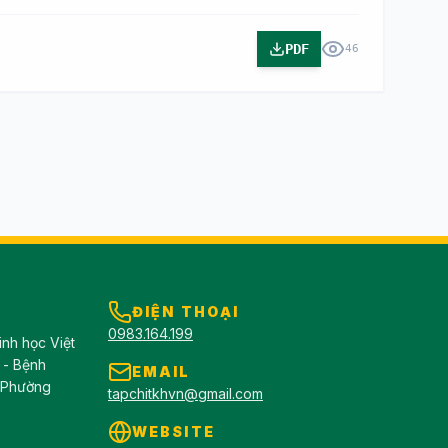
PDF
46
ĐIỆN THOẠI
0983.164.199
inh học Việt
 - Bệnh
EMAIL
, Phường
tapchitkhvn@gmail.com
WEBSITE