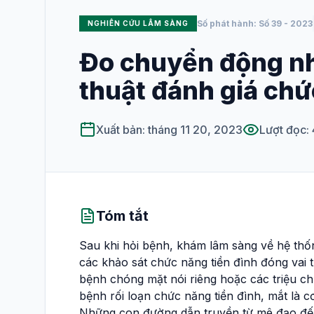
Số phát hành: Số 39 - 2023
NGHIÊN CỨU LÂM SÀNG
XUẤT BẢN
Số hiện tại
Đo chuyển động nhã
thuật đánh giá chứ
Tất cả các số
HƯỚNG DẪN SỬ DỤNG
Xuất bản: tháng 11 20, 2023
Lượt đọc:
Dành cho phản
biện
Hướng dẫn viết
bài
Tóm tắt
Sau khi hỏi bệnh, khám lâm sàng về hệ thốn
các khảo sát chức năng tiền đình đóng vai
bệnh chóng mặt nói riêng hoặc các triệu ch
bệnh rối loạn chức năng tiền đình, mắt là cơ
Những con đường dẫn truyền từ mê đạo đến 