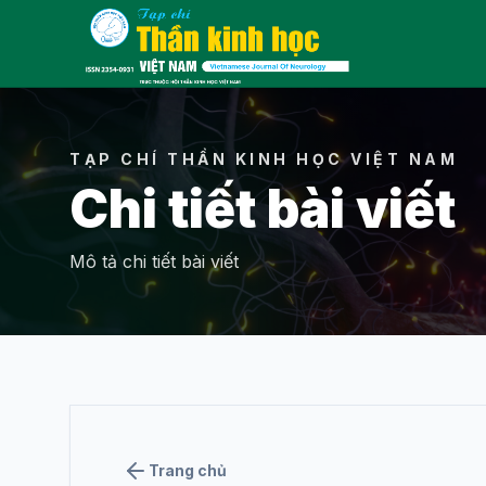
Menu
TẠP CHÍ THẦN KINH HỌC VIỆT NAM
Chi tiết bài viết
THÔNG TIN
Mô tả chi tiết bài viết
Giới thiệu về tạp
chí
Ban biên tập
Tin hoạt động
Trang chủ
Liên hệ