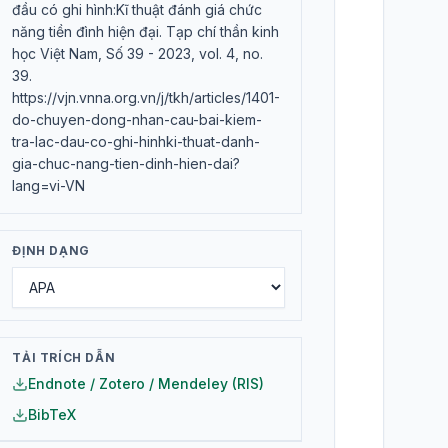
đầu có ghi hình:Kĩ thuật đánh giá chức
năng tiền đình hiện đại. Tạp chí thần kinh
học Việt Nam, Số 39 - 2023, vol. 4, no.
39.
https://vjn.vnna.org.vn/j/tkh/articles/1401-
do-chuyen-dong-nhan-cau-bai-kiem-
tra-lac-dau-co-ghi-hinhki-thuat-danh-
gia-chuc-nang-tien-dinh-hien-dai?
lang=vi-VN
ĐỊNH DẠNG
TẢI TRÍCH DẪN
Endnote / Zotero / Mendeley (RIS)
BibTeX