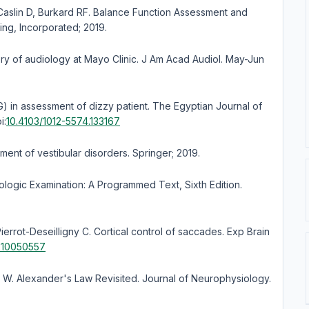
aslin D, Burkard RF. Balance Function Assessment and
ing, Incorporated; 2019.
y of audiology at Mayo Clinic. J Am Acad Audiol. May-Jun
 in assessment of dizzy patient. The Egyptian Journal of
i:
10.4103/1012-5574.133167
ment of vestibular disorders. Springer; 2019.
ologic Examination: A Programmed Text, Sixth Edition.
errot-Deseilligny C. Cortical control of saccades. Exp Brain
210050557
u W. Alexander's Law Revisited. Journal of Neurophysiology.