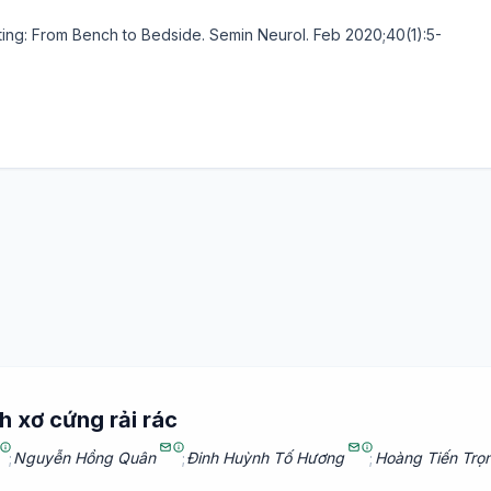
ing: From Bench to Bedside. Semin Neurol. Feb 2020;40(1):5-
h xơ cứng rải rác
;
Nguyễn Hồng Quân
;
Đinh Huỳnh Tố Hương
;
Hoàng Tiến Trọ