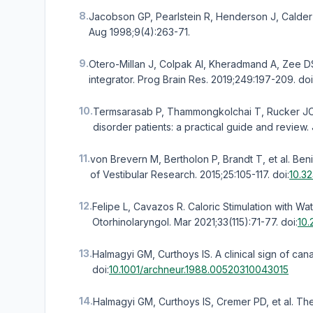
8.
Jacobson GP, Pearlstein R, Henderson J, Calder
Aug 1998;9(4):263-71.
9.
Otero-Millan J, Colpak AI, Kheradmand A, Zee 
integrator. Prog Brain Res. 2019;249:197-209.
doi
10.
Termsarasab P, Thammongkolchai T, Rucker JC,
disorder patients: a practical guide and review. 
11.
von Brevern M, Bertholon P, Brandt T, et al. Beni
of Vestibular Research. 2015;25:105-117.
doi:
10.3
12.
Felipe L, Cavazos R. Caloric Stimulation with W
Otorhinolaryngol. Mar 2021;33(115):71-77.
doi:
10.
13.
Halmagyi GM, Curthoys IS. A clinical sign of can
doi:
10.1001/archneur.1988.00520310043015
14.
Halmagyi GM, Curthoys IS, Cremer PD, et al. The