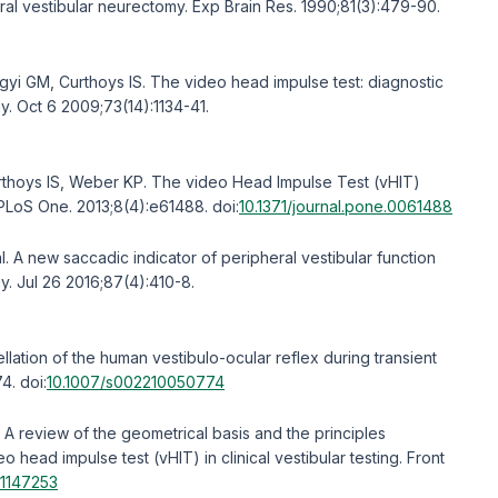
eral vestibular neurectomy. Exp Brain Res. 1990;81(3):479-90.
i GM, Curthoys IS. The video head impulse test: diagnostic
y. Oct 6 2009;73(14):1134-41.
thoys IS, Weber KP. The video Head Impulse Test (vHIT)
. PLoS One. 2013;8(4):e61488.
doi:
10.1371/journal.pone.0061488
 A new saccadic indicator of peripheral vestibular function
. Jul 26 2016;87(4):410-8.
lation of the human vestibulo-ocular reflex during transient
74.
doi:
10.1007/s002210050774
 A review of the geometrical basis and the principles
o head impulse test (vHIT) in clinical vestibular testing. Front
.1147253