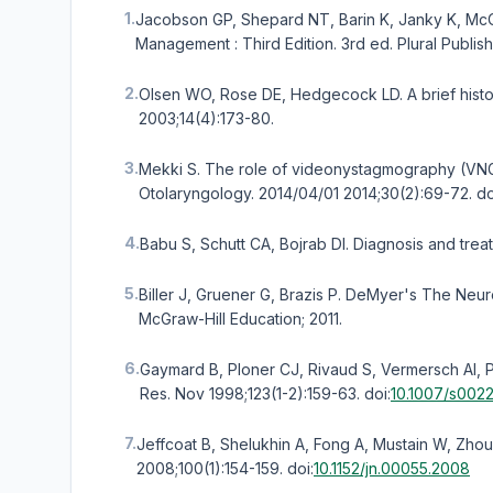
1.
Jacobson GP, Shepard NT, Barin K, Janky K, McC
Management : Third Edition. 3rd ed. Plural Publish
2.
Olsen WO, Rose DE, Hedgecock LD. A brief histor
2003;14(4):173-80.
3.
Mekki S. The role of videonystagmography (VNG)
Otolaryngology. 2014/04/01 2014;30(2):69-72.
do
4.
Babu S, Schutt CA, Bojrab DI. Diagnosis and treat
5.
Biller J, Gruener G, Brazis P. DeMyer's The Neur
McGraw-Hill Education; 2011.
6.
Gaymard B, Ploner CJ, Rivaud S, Vermersch AI, Pi
Res. Nov 1998;123(1-2):159-63.
doi:
10.1007/s002
7.
Jeffcoat B, Shelukhin A, Fong A, Mustain W, Zho
2008;100(1):154-159.
doi:
10.1152/jn.00055.2008