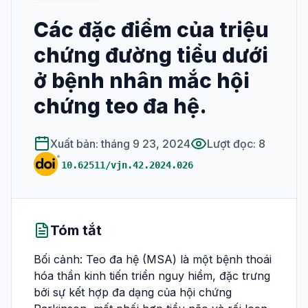
Các đặc điểm của triệu
XUẤT BẢN
chứng đường tiểu dưới
Số hiện tại
ở bệnh nhân mắc hội
Tất cả các số
chứng teo đa hệ.
HƯỚNG DẪN SỬ DỤNG
Dành cho phản
Xuất bản: tháng 9 23, 2024
Lượt đọc: 8
biện
10.62511/vjn.42.2024.026
Hướng dẫn viết
bài
Tóm tắt
Bối cảnh: Teo đa hệ (MSA) là một bệnh thoái
hóa thần kinh tiến triển nguy hiểm, đặc trưng
bởi sự kết hợp đa dạng của hội chứng