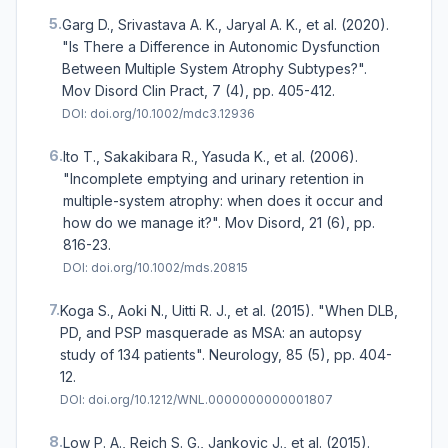
5.
Garg D., Srivastava A. K., Jaryal A. K., et al. (2020).
"Is There a Difference in Autonomic Dysfunction
Between Multiple System Atrophy Subtypes?".
Mov Disord Clin Pract, 7 (4), pp. 405-412.
DOI:
doi.org/10.1002/mdc3.12936
6.
Ito T., Sakakibara R., Yasuda K., et al. (2006).
"Incomplete emptying and urinary retention in
multiple-system atrophy: when does it occur and
how do we manage it?". Mov Disord, 21 (6), pp.
816-23.
DOI:
doi.org/10.1002/mds.20815
7.
Koga S., Aoki N., Uitti R. J., et al. (2015). "When DLB,
PD, and PSP masquerade as MSA: an autopsy
study of 134 patients". Neurology, 85 (5), pp. 404-
12.
DOI:
doi.org/10.1212/WNL.0000000000001807
8.
Low P. A., Reich S. G., Jankovic J., et al. (2015).