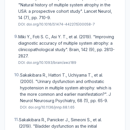
"Natural history of multiple system atrophy in the
USA: a prospective cohort study". Lancet Neurol,
14 (7), pp. 710-9.
DOI:
doi.org/10.1016/S1474-4422(15)00058-7
9.
Miki Y., Foti S. C., Asi Y. T., et al. (2019). "Improving
diagnostic accuracy of multiple system atrophy: a
clinicopathological study". Brain, 142 (9), pp. 2813-
2827.
DOI:
doi.org/10.1093/brain/awz189
10.
Sakakibara R., Hattori T., Uchiyama T., et al.
(2000). "Urinary dysfunction and orthostatic
hypotension in multiple system atrophy: which is
the more common and earlier manifestation?". J
Neurol Neurosurg Psychiatry, 68 (1), pp. 65-9.
DOI:
doi.org/10.1136/jnnp.68.1.65
11.
Sakakibara R., Panicker J., Simeoni S., et al.
(2019). "Bladder dysfunction as the initial