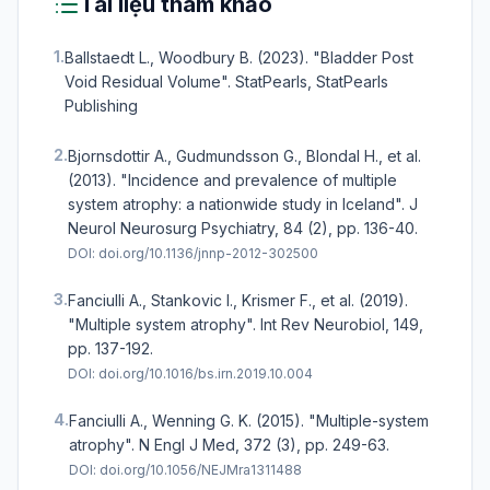
Tài liệu tham khảo
1.
Ballstaedt L., Woodbury B. (2023). "Bladder Post
Void Residual Volume". StatPearls, StatPearls
Publishing
2.
Bjornsdottir A., Gudmundsson G., Blondal H., et al.
(2013). "Incidence and prevalence of multiple
system atrophy: a nationwide study in Iceland". J
Neurol Neurosurg Psychiatry, 84 (2), pp. 136-40.
DOI:
doi.org/10.1136/jnnp-2012-302500
3.
Fanciulli A., Stankovic I., Krismer F., et al. (2019).
"Multiple system atrophy". Int Rev Neurobiol, 149,
pp. 137-192.
DOI:
doi.org/10.1016/bs.irn.2019.10.004
4.
Fanciulli A., Wenning G. K. (2015). "Multiple-system
atrophy". N Engl J Med, 372 (3), pp. 249-63.
DOI:
doi.org/10.1056/NEJMra1311488