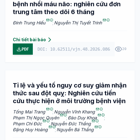
bệnh nhồi máu não: nghiên cứu đơn
trung tâm theo dõi 6 tháng
Đinh Trung Hiếu
;
Nguyễn Thị Tuyết Trinh
Chi tiết bài báo
PDF
DOI: 10.62511/vjn.48.2026.086
20
Tỉ lệ và yếu tố nguy cơ suy giảm nhận
thức sau đột quỵ: Nghiên cứu tiến
cứu thực hiện ở môi trường bệnh viện
Tống Mai Trang
;
Nguyễn Vĩnh Khang
;
Phạm Thị Ngọc Quyên
;
Đào Duy Khoa
;
Phạm Chí Đức
;
Nguyễn Đức Thắng
;
Đặng Huy Hoàng
;
Nguyễn Bá Thắng