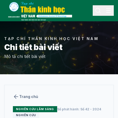
Menu
TẠP CHÍ THẦN KINH HỌC VIỆT NAM
Chi tiết bài viết
Mô tả chi tiết bài viết
THÔNG TIN
Giới thiệu về tạp
chí
Ban biên tập
Trang chủ
Tin hoạt động
Số phát hành: Số 42 - 2024
NGHIÊN CỨU LÂM SÀNG
Liên hệ
NGHIÊN CỨU