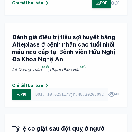
Chi tiết bài báo
PDF
1
Đánh giá điều trị tiêu sợi huyết bằng
Alteplase ở bệnh nhân cao tuổi nhồi
máu não cấp tại Bệnh viện Hữu Nghị
Đa Khoa Nghệ An
Lê Quang Toàn
;
Phạm Phúc Hải
Chi tiết bài báo
PDF
DOI: 10.62511/vjn.48.2026.092
40
Tỷ lệ co giật sau đột quỵ ở người