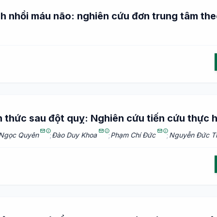
nh nhồi máu não: nghiên cứu đơn trung tâm the
n thức sau đột quỵ: Nghiên cứu tiến cứu thực 
 Ngọc Quyên
;
Đào Duy Khoa
;
Phạm Chí Đức
;
Nguyễn Đức T