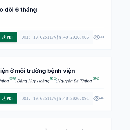
o dõi 6 tháng
PDF
DOI: 10.62511/vjn.48.2026.086
34
hiện ở môi trường bệnh viện
hắng
;
Đặng Huy Hoàng
;
Nguyễn Bá Thắng
PDF
DOI: 10.62511/vjn.48.2026.091
46