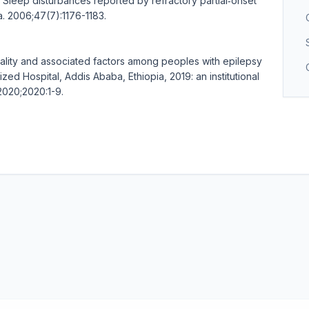
leep disturbances reported by refractory partial‐onset
a. 2006;47(7):1176-1183.
ality and associated factors among peoples with epilepsy
ed Hospital, Addis Ababa, Ethiopia, 2019: an institutional
 2020;2020:1-9.