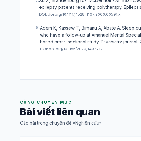
Xu X, Brandenburg NA, McDermott AM, Bazil CW. S
epilepsy patients receiving polytherapy. Epilepsi
DOI:
doi.org/10.1111/j.1528-1167.2006.00591.x
8.
Adem K, Kassew T, Birhanu A, Abate A. Sleep qu
who have a follow-up at Amanuel Mental Specializ
based cross-sectional study. Psychiatry journal.
DOI:
doi.org/10.1155/2020/1402712
CÙNG CHUYÊN MỤC
Bài viết liên quan
Các bài trong chuyên đề «Nghiên cứu».