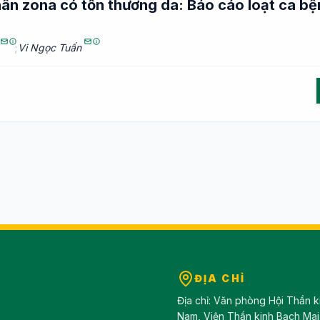
n zona có tổn thương da: Báo cáo loạt ca bện
;
Vi Ngọc Tuấn
ĐỊA CHỈ
Địa chỉ: Văn phòng Hội Thần k
Nam, Viện Thần kinh Bạch Mai