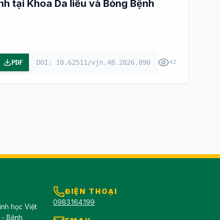
h tại Khoa Da liễu và Bỏng Bệnh
PDF
DOI: 10.62511/vjn.48.2026.090
42
ĐIỆN THOẠI
0983.164.199
inh học Việt
 - Bệnh