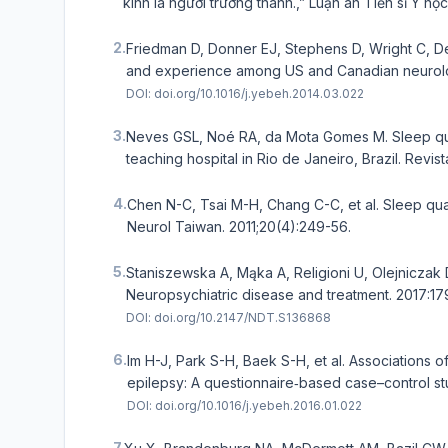
kinh là người trưởng thành.,” Luận án Tiến sĩ Y học
2.
Friedman D, Donner EJ, Stephens D, Wright C, 
and experience among US and Canadian neurologi
DOI:
doi.org/10.1016/j.yebeh.2014.03.022
3.
Neves GSL, Noé RA, da Mota Gomes M. Sleep quality
teaching hospital in Rio de Janeiro, Brazil. Revis
4.
Chen N-C, Tsai M-H, Chang C-C, et al. Sleep qual
Neurol Taiwan. 2011;20(4):249-56.
5.
Staniszewska A, Mąka A, Religioni U, Olejniczak 
Neuropsychiatric disease and treatment. 2017:17
DOI:
doi.org/10.2147/NDT.S136868
6.
Im H-J, Park S-H, Baek S-H, et al. Associations o
epilepsy: A questionnaire‐based case–control st
DOI:
doi.org/10.1016/j.yebeh.2016.01.022
7.