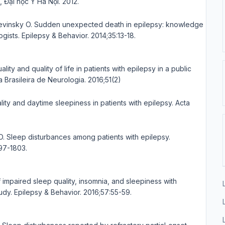
, Đại học Y Hà Nội. 2012.
Devinsky O. Sudden unexpected death in epilepsy: knowledge
sts. Epilepsy & Behavior. 2014;35:13-18.
 and quality of life in patients with epilepsy in a public
ta Brasileira de Neurologia. 2016;51(2)
ity and daytime sleepiness in patients with epilepsy. Acta
D. Sleep disturbances among patients with epilepsy.
97-1803.
f impaired sleep quality, insomnia, and sleepiness with
udy. Epilepsy & Behavior. 2016;57:55-59.