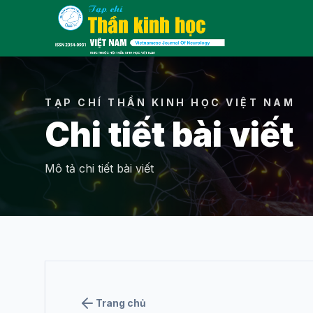
Menu
TẠP CHÍ THẦN KINH HỌC VIỆT NAM
Chi tiết bài viết
THÔNG TIN
Mô tả chi tiết bài viết
Giới thiệu về tạp
chí
Ban biên tập
Tin hoạt động
Trang chủ
Liên hệ