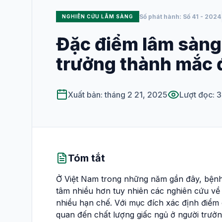
Số phát hành: Số 41 - 2024
NGHIÊN CỨU LÂM SÀNG
XUẤT BẢN
Số hiện tại
Đặc điểm lâm sàng 
trưởng thành mắc 
Tất cả các số
HƯỚNG DẪN SỬ DỤNG
Xuất bản: tháng 2 21, 2025
Lượt đọc: 
Dành cho phản
biện
Hướng dẫn viết
bài
Tóm tắt
Ở Việt Nam trong những năm gần đây, bệnh
tâm nhiều hơn tuy nhiên các nghiên cứu về 
nhiều hạn chế. Với mục đích xác định điểm c
quan đến chất lượng giấc ngủ ở người trư