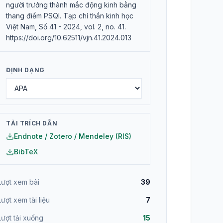
người trưởng thành mắc động kinh bằng
thang điểm PSQI. Tạp chí thần kinh học
Việt Nam, Số 41 - 2024, vol. 2, no. 41.
https://doi.org/10.62511/vjn.41.2024.013
ĐỊNH DẠNG
TẢI TRÍCH DẪN
Endnote / Zotero / Mendeley (RIS)
BibTeX
Lượt xem bài
39
Lượt xem tài liệu
7
Lượt tải xuống
15