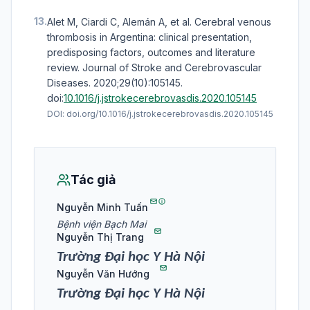
13.
Alet M, Ciardi C, Alemán A, et al. Cerebral venous
thrombosis in Argentina: clinical presentation,
predisposing factors, outcomes and literature
review. Journal of Stroke and Cerebrovascular
Diseases. 2020;29(10):105145.
doi:
10.1016/j.jstrokecerebrovasdis.2020.105145
DOI:
doi.org/10.1016/j.jstrokecerebrovasdis.2020.105145
Tác giả
Nguyễn Minh Tuấn
Bệnh viện Bạch Mai
Nguyễn Thị Trang
Trường Đại học Y Hà Nội
Nguyễn Văn Hướng
Trường Đại học Y Hà Nội