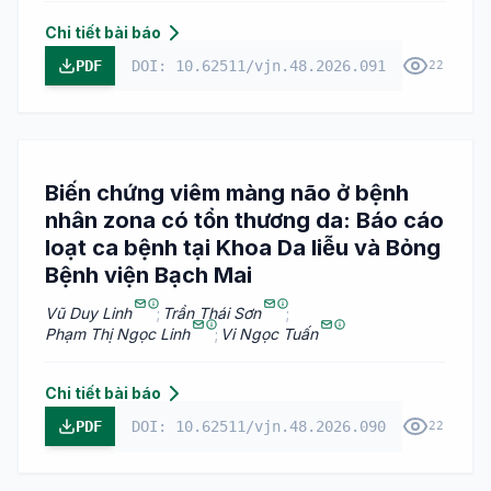
Chi tiết bài báo
PDF
DOI: 10.62511/vjn.48.2026.091
22
Biến chứng viêm màng não ở bệnh
nhân zona có tổn thương da: Báo cáo
loạt ca bệnh tại Khoa Da liễu và Bỏng
Bệnh viện Bạch Mai
Vũ Duy Linh
;
Trần Thái Sơn
;
Phạm Thị Ngọc Linh
;
Vi Ngọc Tuấn
Chi tiết bài báo
PDF
DOI: 10.62511/vjn.48.2026.090
22