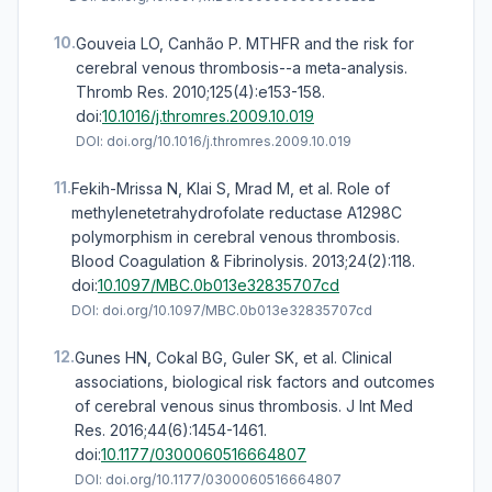
10.
Gouveia LO, Canhão P. MTHFR and the risk for
cerebral venous thrombosis--a meta-analysis.
Thromb Res. 2010;125(4):e153-158.
doi:
10.1016/j.thromres.2009.10.019
DOI:
doi.org/10.1016/j.thromres.2009.10.019
11.
Fekih-Mrissa N, Klai S, Mrad M, et al. Role of
methylenetetrahydrofolate reductase A1298C
polymorphism in cerebral venous thrombosis.
Blood Coagulation & Fibrinolysis. 2013;24(2):118.
doi:
10.1097/MBC.0b013e32835707cd
DOI:
doi.org/10.1097/MBC.0b013e32835707cd
12.
Gunes HN, Cokal BG, Guler SK, et al. Clinical
associations, biological risk factors and outcomes
of cerebral venous sinus thrombosis. J Int Med
Res. 2016;44(6):1454-1461.
doi:
10.1177/0300060516664807
DOI:
doi.org/10.1177/0300060516664807