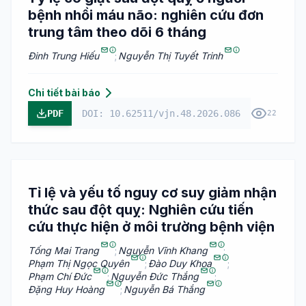
bệnh nhồi máu não: nghiên cứu đơn
trung tâm theo dõi 6 tháng
Đinh Trung Hiếu
;
Nguyễn Thị Tuyết Trinh
Chi tiết bài báo
PDF
DOI: 10.62511/vjn.48.2026.086
22
Tỉ lệ và yếu tố nguy cơ suy giảm nhận
thức sau đột quỵ: Nghiên cứu tiến
cứu thực hiện ở môi trường bệnh viện
Tống Mai Trang
;
Nguyễn Vĩnh Khang
;
Phạm Thị Ngọc Quyên
;
Đào Duy Khoa
;
Phạm Chí Đức
;
Nguyễn Đức Thắng
;
Đặng Huy Hoàng
;
Nguyễn Bá Thắng