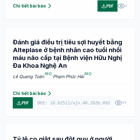
Chi tiết bài báo
PDF
2
Đánh giá điều trị tiêu sợi huyết bằng
Alteplase ở bệnh nhân cao tuổi nhồi
máu não cấp tại Bệnh viện Hữu Nghị
Đa Khoa Nghệ An
Lê Quang Toàn
;
Phạm Phúc Hải
Chi tiết bài báo
PDF
DOI: 10.62511/vjn.48.2026.092
43
Tỷ lệ co giật sau đột quỵ ở người