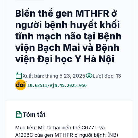
Biến thể gen MTHFR ở
XUẤT BẢN
người bệnh huyết khối
Số hiện tại
tĩnh mạch não tại Bệnh
Tất cả các số
viện Bạch Mai và Bệnh
HƯỚNG DẪN SỬ DỤNG
viện Đại học Y Hà Nội
Dành cho phản
biện
Xuất bản: tháng 5 23, 2025
Lượt đọc: 13
10.62511/vjn.45.2025.056
Hướng dẫn viết
bài
Tóm tắt
Mục tiêu: Mô tả hai biến thể C677T và
A1298C của gen MTHFR ở người bệnh (NB)