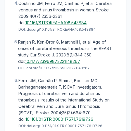
4.
Coutinho JM, Ferro JM, Canhão P, et al. Cerebral
venous and sinus thrombosis in women. Stroke.
2009;40(7):2356-2361.
doi:
10.1161/STROKEAHA.108.543884
DOI:
doi.org/10.1161/STROKEAHA.108.543884
5.
Ranjan R, Ken-Dror G, Martinelli I, et al. Age of
onset of cerebral venous thrombosis: the BEAST
study. Eur Stroke J. 2023;8(1):344-350.
doi:
10.1177/23969873221148267
DOI:
doi.org/10.1177/23969873221148267
6.
Ferro JM, Canhão P, Stam J, Bousser MG,
Barinagarrementeria F, ISCVT Investigators.
Prognosis of cerebral vein and dural sinus
thrombosis: results of the International Study on
Cerebral Vein and Dural Sinus Thrombosis
(ISCVT). Stroke. 2004;35(3):664-670.
doi:
10.1161/01.STR.0000117571.76197.26
DOI:
doi.org/10.1161/01.STR.0000117571.76197.26