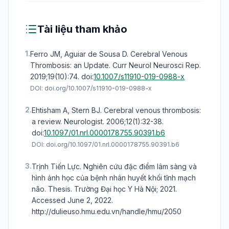
Tài liệu tham khảo
1.
Ferro JM, Aguiar de Sousa D. Cerebral Venous
Thrombosis: an Update. Curr Neurol Neurosci Rep.
2019;19(10):74.
doi:
10.1007/s11910-019-0988-x
DOI:
doi.org/10.1007/s11910-019-0988-x
2.
Ehtisham A, Stern BJ. Cerebral venous thrombosis:
a review. Neurologist. 2006;12(1):32-38.
doi:
10.1097/01.nrl.0000178755.90391.b6
DOI:
doi.org/10.1097/01.nrl.0000178755.90391.b6
3.
Trịnh Tiến Lực. Nghiên cứu đặc điểm lâm sàng và
hình ảnh học của bệnh nhân huyết khối tĩnh mạch
não. Thesis. Trường Đại học Y Hà Nội; 2021.
Accessed June 2, 2022.
http://dulieuso.hmu.edu.vn/handle/hmu/2050