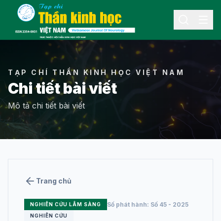
Menu
TẠP CHÍ THẦN KINH HỌC VIỆT NAM
Chi tiết bài viết
Mô tả chi tiết bài viết
THÔNG TIN
Giới thiệu về tạp
chí
Ban biên tập
Trang chủ
Tin hoạt động
Số phát hành: Số 45 - 2025
NGHIÊN CỨU LÂM SÀNG
Liên hệ
NGHIÊN CỨU