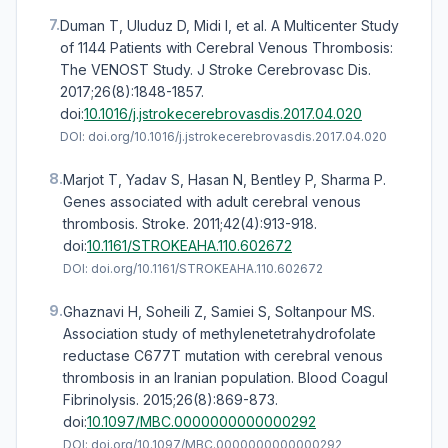
7.
Duman T, Uluduz D, Midi I, et al. A Multicenter Study
of 1144 Patients with Cerebral Venous Thrombosis:
The VENOST Study. J Stroke Cerebrovasc Dis.
2017;26(8):1848-1857.
doi:
10.1016/j.jstrokecerebrovasdis.2017.04.020
DOI:
doi.org/10.1016/j.jstrokecerebrovasdis.2017.04.020
8.
Marjot T, Yadav S, Hasan N, Bentley P, Sharma P.
Genes associated with adult cerebral venous
thrombosis. Stroke. 2011;42(4):913-918.
doi:
10.1161/STROKEAHA.110.602672
DOI:
doi.org/10.1161/STROKEAHA.110.602672
9.
Ghaznavi H, Soheili Z, Samiei S, Soltanpour MS.
Association study of methylenetetrahydrofolate
reductase C677T mutation with cerebral venous
thrombosis in an Iranian population. Blood Coagul
Fibrinolysis. 2015;26(8):869-873.
doi:
10.1097/MBC.0000000000000292
DOI:
doi.org/10.1097/MBC.0000000000000292