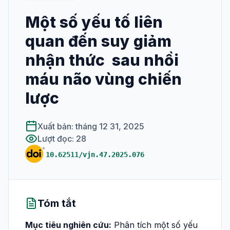
Một số yếu tố liên
XUẤT BẢN
quan đến suy giảm
Số hiện tại
nhận thức sau nhồi
Tất cả các số
máu não vùng chiến
HƯỚNG DẪN SỬ DỤNG
lược
Dành cho phản
biện
Xuất bản: tháng 12 31, 2025
Lượt đọc: 28
Hướng dẫn viết
10.62511/vjn.47.2025.076
bài
Tóm tắt
Mục tiêu nghiên cứu:
Phân tích một số yếu