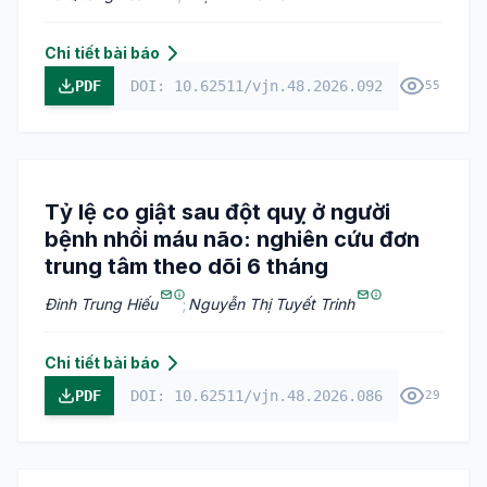
Chi tiết bài báo
PDF
DOI: 10.62511/vjn.48.2026.092
55
Tỷ lệ co giật sau đột quỵ ở người
bệnh nhồi máu não: nghiên cứu đơn
trung tâm theo dõi 6 tháng
Đinh Trung Hiếu
;
Nguyễn Thị Tuyết Trinh
Chi tiết bài báo
PDF
DOI: 10.62511/vjn.48.2026.086
29