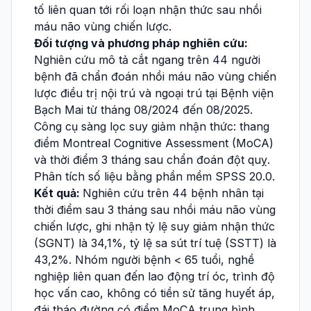
tố liên quan tới rối loạn nhận thức sau nhồi
máu não vùng chiến lược.
Đối tượng và phương pháp nghiên cứu:
Nghiên cứu mô tả cắt ngang trên 44 người
bệnh đã chẩn đoán nhồi máu não vùng chiến
lược điều trị nội trú và ngoại trú tại Bệnh viện
Bạch Mai từ tháng 08/2024 đến 08/2025.
Công cụ sàng lọc suy giảm nhận thức: thang
điểm Montreal Cognitive Assessment (MoCA)
và thời điểm 3 tháng sau chẩn đoán đột quỵ.
Phân tích số liệu bằng phần mềm SPSS 20.0.
Kết quả:
Nghiên cứu trên 44 bệnh nhân tại
thời điểm sau 3 tháng sau nhồi máu não vùng
chiến lược, ghi nhận tỷ lệ suy giảm nhận thức
(SGNT) là 34,1%, tỷ lệ sa sút trí tuệ (SSTT) là
43,2%. Nhóm người bệnh < 65 tuổi, nghề
nghiệp liên quan đến lao động trí óc, trình độ
học vấn cao, không có tiền sử tăng huyết áp,
đái tháo đường có điểm MoCA trung bình