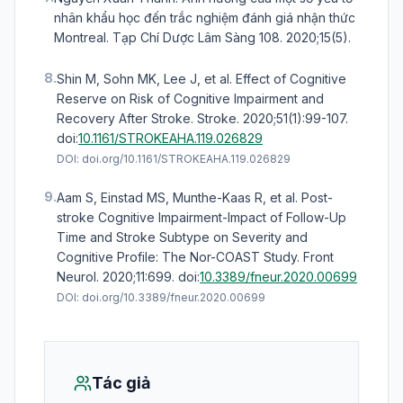
nhân khẩu học đến trắc nghiệm đánh giá nhận thức
Montreal. Tạp Chí Dược Lâm Sàng 108. 2020;15(5).
8.
Shin M, Sohn MK, Lee J, et al. Effect of Cognitive
Reserve on Risk of Cognitive Impairment and
Recovery After Stroke. Stroke. 2020;51(1):99-107.
doi:
10.1161/STROKEAHA.119.026829
DOI:
doi.org/10.1161/STROKEAHA.119.026829
9.
Aam S, Einstad MS, Munthe-Kaas R, et al. Post-
stroke Cognitive Impairment-Impact of Follow-Up
Time and Stroke Subtype on Severity and
Cognitive Profile: The Nor-COAST Study. Front
Neurol. 2020;11:699.
doi:
10.3389/fneur.2020.00699
DOI:
doi.org/10.3389/fneur.2020.00699
Tác giả