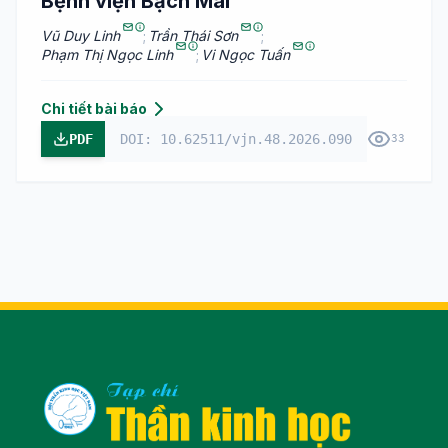
Bệnh viện Bạch Mai
Vũ Duy Linh
;
Trần Thái Sơn
;
Phạm Thị Ngọc Linh
;
Vi Ngọc Tuấn
Chi tiết bài báo
PDF
DOI: 10.62511/vjn.48.2026.090
33