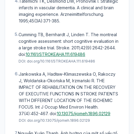
4.
Tatemichi TK, Desmond DW, Prohovnik I. Strategic
infarcts in vascular dementia. A clinical and brain
imaging experience. Arzneimittelforschung.
1995;45(3A):371-385.
5.
Cumming TB, Bernhardt J, Linden T. The montreal
cognitive assessment: short cognitive evaluation in
a large stroke trial. Stroke. 2011;42(9):2642-2644.
doi:
10.1161/STROKEAHA.111.619486
DOI:
doi.org/10.1161/STROKEAHA.111.619486
6.
Jankowska A, Hadław-Klimaszewska O, Rakoczy
J, Woldańska-Okońska M, Irzmański R. THE
IMPACT OF REHABILITATION ON THE RECOVERY
OF EXECUTIVE FUNCTIONS IN STROKE PATIENTS
WITH DIFFERENT LOCATION OF THE ISCHEMIC
FOCUS. Int J Occup Med Environ Health.
37(4):452-467.
doi:
10.13075/ijomeh.1896.02129
DOI:
doi.org/10.13075/ijomeh.1896.02129
7.
Nguyễn Xuân Thanh. Ảnh hưởng của một số yếu tố