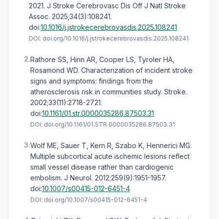
2021. J Stroke Cerebrovasc Dis Off J Natl Stroke
Assoc. 2025;34(3):108241.
doi:
10.1016/j.jstrokecerebrovasdis.2025.108241
DOI:
doi.org/10.1016/j.jstrokecerebrovasdis.2025.108241
2.
Rathore SS, Hinn AR, Cooper LS, Tyroler HA,
Rosamond WD. Characterization of incident stroke
signs and symptoms: findings from the
atherosclerosis risk in communities study. Stroke.
2002;33(11):2718-2721.
doi:
10.1161/01.str.0000035286.87503.31
DOI:
doi.org/10.1161/01.STR.0000035286.87503.31
3.
Wolf ME, Sauer T, Kern R, Szabo K, Hennerici MG.
Multiple subcortical acute ischemic lesions reflect
small vessel disease rather than cardiogenic
embolism. J Neurol. 2012;259(9):1951-1957.
doi:
10.1007/s00415-012-6451-4
DOI:
doi.org/10.1007/s00415-012-6451-4