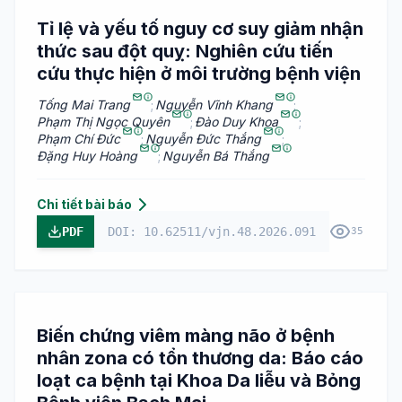
Tỉ lệ và yếu tố nguy cơ suy giảm nhận
thức sau đột quỵ: Nghiên cứu tiến
cứu thực hiện ở môi trường bệnh viện
Tống Mai Trang
;
Nguyễn Vĩnh Khang
;
Phạm Thị Ngọc Quyên
;
Đào Duy Khoa
;
Phạm Chí Đức
;
Nguyễn Đức Thắng
;
Đặng Huy Hoàng
;
Nguyễn Bá Thắng
Chi tiết bài báo
PDF
DOI: 10.62511/vjn.48.2026.091
35
Biến chứng viêm màng não ở bệnh
nhân zona có tổn thương da: Báo cáo
loạt ca bệnh tại Khoa Da liễu và Bỏng