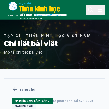
Menu
TẠP CHÍ THẦN KINH HỌC VIỆT NAM
Chi tiết bài viết
Mô tả chi tiết bài viết
THÔNG TIN
Giới thiệu về tạp
chí
Ban biên tập
Trang chủ
Tin hoạt động
Số phát hành: Số 47 - 2025
NGHIÊN CỨU LÂM SÀNG
Liên hệ
NGHIÊN CỨU