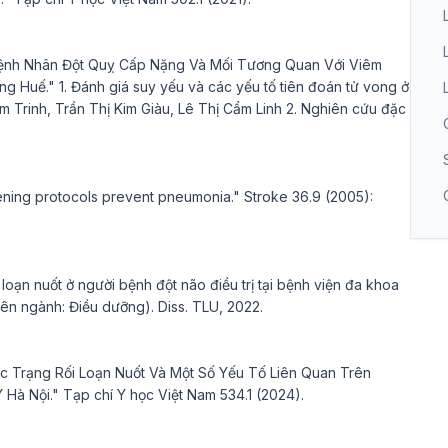
 Bệnh Nhân Đột Quỵ Cấp Nặng Và Mối Tương Quan Với Viêm
 Huế." 1. Đánh giá suy yếu và các yếu tố tiên đoán tử vong ở
 Trinh, Trần Thị Kim Giàu, Lê Thị Cẩm Linh 2. Nghiên cứu đặc
eening protocols prevent pneumonia." Stroke 36.9 (2005):
oạn nuốt ở người bệnh đột não điều trị tại bệnh viện đa khoa
ên ngành: Điều dưỡng). Diss. TLU, 2022.
 Trạng Rối Loạn Nuốt Và Một Số Yếu Tố Liên Quan Trên
Hà Nội." Tạp chí Y học Việt Nam 534.1 (2024).