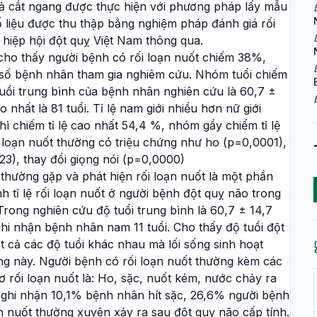
ả cắt ngang được thực hiện với phương pháp lấy mẫu
 liệu được thu thập bằng nghiệm pháp đánh giá rối
hiệp hội đột quỵ Việt Nam thông qua.
cho thấy người bệnh có rối loạn nuốt chiếm 38%,
 số bệnh nhân tham gia nghiêm cứu. Nhóm tuổi chiếm
 tuổi trung bình của bệnh nhân nghiên cứu là 60,7 ±
o nhất là 81 tuổi. Tỉ lệ nam giới nhiều hơn nữ giới
hì chiếm tỉ lệ cao nhất 54,4 %, nhóm gầy chiếm tỉ lệ
 loạn nuốt thường có triệu chứng như ho (p=0,0001),
3), thay đổi giọng nói (p=0,0000)
 thường gặp và phát hiện rối loạn nuốt là một phần
h tỉ lệ rối loạn nuốt ở người bệnh đột quỵ não trong
rong nghiên cứu độ tuổi trung bình là 60,7 ± 14,7
 ghi nhận bệnh nhân nam 11 tuổi. Cho thấy độ tuổi đột
t cả các độ tuổi khác nhau mà lối sống sinh hoạt
g này. Người bệnh có rối loạn nuốt thường kèm các
ơ rối loạn nuốt là: Ho, sặc, nuốt kém, nước chảy ra
u ghi nhận 10,1% bệnh nhân hít sặc, 26,6% người bệnh
ạn nuốt thường xuyên xảy ra sau đột quỵ não cấp tính.