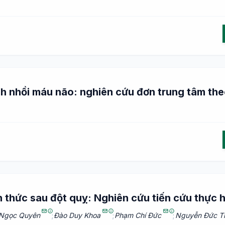
nh nhồi máu não: nghiên cứu đơn trung tâm the
n thức sau đột quỵ: Nghiên cứu tiến cứu thực 
 Ngọc Quyên
;
Đào Duy Khoa
;
Phạm Chí Đức
;
Nguyễn Đức T