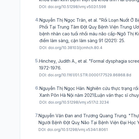
DOI:
doi.org/10.51298/vmj.v502i1.598
4.
Nguyễn Thị Ngọc Trân, et al. "Rối Loạn Nuốt Ở
Phổi Tại Trung Tâm Đột Quỵ Bệnh Viện Trung Ương
bệnh nhân cao tuổi nhồi máu não cấp-Ngô Thị Kim
điểm lâm sàng, cận lâm sàng 91 (2021): 25.
DOI:
doi.org/10.38103/jcmhch.80.4
5.
Hinchey, Judith A., et al. "Formal dysphagia scr
1972-1976.
DOI:
doi.org/10.1161/01.STR.0000177529.86868.8d
6.
Nguyễn Thị Ngọc Hân. Nghiên cứu thực trạng rối l
Xanh Pôn Hà Nội năm 2021(Luận văn thạc sĩ chuy
DOI:
doi.org/10.51298/vmj.v517i2.3234
7.
Nguyễn Văn Đan and Trương Quang Trung. "Thực
Người Bệnh Đột Quỵ Não Tại Bệnh Viện Đại Học Y 
DOI:
doi.org/10.51298/vmj.v534i1.8061