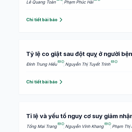
Lê Quang Toàn
;
Phạm Phúc Hải
Chi tiết bài báo
Tỷ lệ co giật sau đột quỵ ở người bệ
Đinh Trung Hiếu
;
Nguyễn Thị Tuyết Trinh
Chi tiết bài báo
Tỉ lệ và yếu tố nguy cơ suy giảm nhậ
Tống Mai Trang
;
Nguyễn Vĩnh Khang
;
Phạm Thị