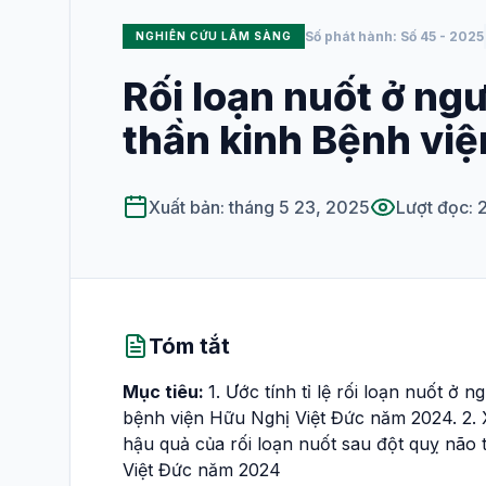
Số phát hành: Số 45 - 2025
NGHIÊN CỨU LÂM SÀNG
XUẤT BẢN
Số hiện tại
Rối loạn nuốt ở ngư
thần kinh Bệnh vi
Tất cả các số
HƯỚNG DẪN SỬ DỤNG
Xuất bản: tháng 5 23, 2025
Lượt đọc: 
Dành cho phản
biện
Hướng dẫn viết
bài
Tóm tắt
Mục tiêu:
1. Ước tính tỉ lệ rối loạn nuốt ở
bệnh viện Hữu Nghị Việt Đức năm 2024. 2. Xá
hậu quả của rối loạn nuốt sau đột quỵ não 
Việt Đức năm 2024