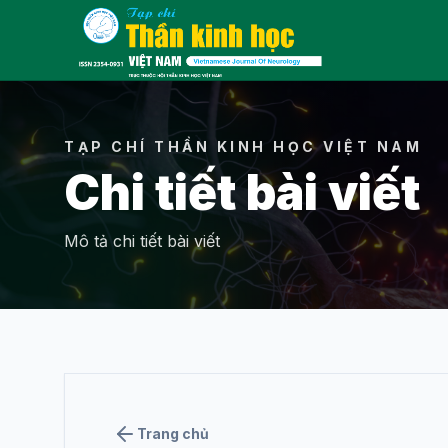
Menu
TẠP CHÍ THẦN KINH HỌC VIỆT NAM
Chi tiết bài viết
THÔNG TIN
Mô tả chi tiết bài viết
Giới thiệu về tạp
chí
Ban biên tập
Tin hoạt động
Trang chủ
Liên hệ