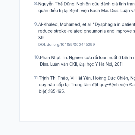
8.
Nguyễn Thế Dũng. Nghiên cứu đánh giá tình trạn
quản điều trị tại Bệnh viện Bạch Mai. Diss. Luận v
9.
Al-Khaled, Mohamed, et al. "Dysphagia in patien
reduce stroke-related pneumonia and improve st
89.
DOI:
doi.org/10.1159/000445299
10.
Phan Nhựt Trí. Nghiên cứu rối loạn nuốt ở bệnh 
Diss. Luận văn CKII, Đại học Y Hà Nội, 2011.
11.
Trịnh Thị Thảo, Vi Hải Yến, Hoàng Đức Chiến, N
quỵ não cấp tại Trung tâm đột quỵ-Bệnh viện Đa
biệt):185-195.