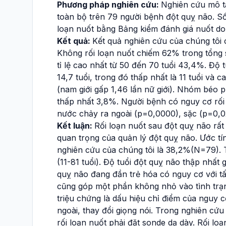
Phương pháp nghiên cứu:
Nghiên cứu mô t
toàn bộ trên 79 người bệnh đột quỵ não. Số
loạn nuốt bằng Bảng kiểm đánh giá nuốt do 
Kết quả:
Kết quả nghiên cứu của chúng tôi 
Không rối loạn nuốt chiếm 62% trong tổng
tỉ lệ cao nhất từ 50 đến 70 tuổi 43,4%. Độ
14,7 tuổi, trong đó thấp nhất là 11 tuổi và ca
(nam giới gấp 1,46 lần nữ giới). Nhóm béo p
thấp nhất 3,8%. Người bệnh có nguy cơ rối
nước chảy ra ngoài (p=0,0000), sặc (p=0,02
Kết luận:
Rối loạn nuốt sau đột quỵ não rất
quan trọng của quản lý đột quỵ não. Ước tín
nghiên cứu của chúng tôi là 38,2%(N=79). T
(11-81 tuổi). Độ tuổi đột quỵ não thập nhất
quỵ não đang đần trẻ hóa có nguy cơ với tấ
cũng góp một phần không nhỏ vào tình trạn
triệu chứng là dấu hiệu chỉ điểm của nguy c
ngoài, thay đổi giọng nói. Trong nghiên cứ
rối loạn nuốt phải đặt sonde dạ dày. Rối lo