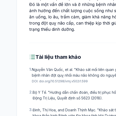
Đó là một vấn đề lớn và ở những bệnh nhân n
ảnh hưởng đến chất lượng cuộc sống như sụ
ăn uống, lo âu, trầm cảm, giảm khả năng hò
trong đột quỵ não cấp, can thiệp kịp thời 
trạng thiếu dinh dưỡng.
Tài liệu tham khảo
1.
Nguyễn Văn Quốc, et al. "Khảo sát mối liên quan 
bệnh nhân đột quỵ nhồi máu não không do nguyên 
DOI:
doi.org/10.51298/vmj.v502i1.599
2.
Bộ Y Tế. "Hướng dẫn chẩn đoán, điều trị phục h
Động Trị Liệu, Quyết định số 5623 (2018).
3.
Đinh, Thị Hoa, and Doanh Thịnh Mạc. "Khảo sát tì
khoa thần kinh Bệnh viện Đa khoa tỉnh Hải Dương.