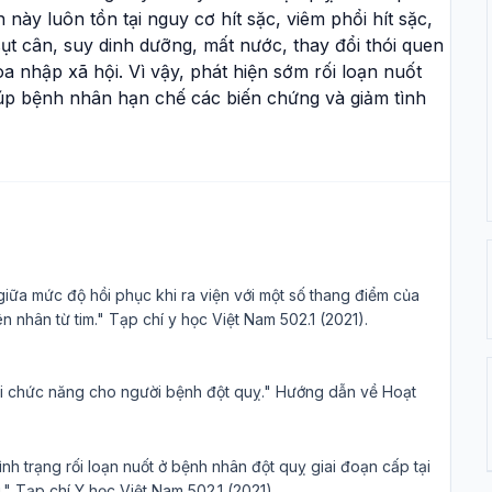
ày luôn tồn tại nguy cơ hít sặc, viêm phổi hít sặc,
t cân, suy dinh dưỡng, mất nước, thay đổi thói quen
a nhập xã hội. Vì vậy, phát hiện sớm rối loạn nuốt
giúp bệnh nhân hạn chế các biến chứng và giảm tình
giữa mức độ hồi phục khi ra viện với một số thang điểm của
nhân từ tim." Tạp chí y học Việt Nam 502.1 (2021).
ồi chức năng cho người bệnh đột quỵ." Hướng dẫn về Hoạt
nh trạng rối loạn nuốt ở bệnh nhân đột quỵ giai đoạn cấp tại
" Tạp chí Y học Việt Nam 502.1 (2021).