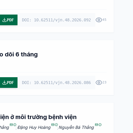
PDF
DOI: 10.62511/vjn.48.2026.092
45
o dõi 6 tháng
PDF
DOI: 10.62511/vjn.48.2026.086
23
hiện ở môi trường bệnh viện
hắng
;
Đặng Huy Hoàng
;
Nguyễn Bá Thắng