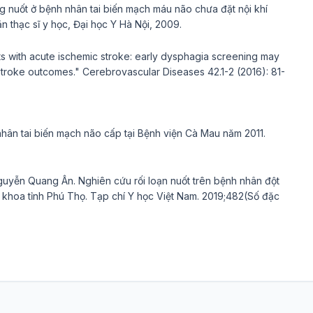
g nuốt ở bệnh nhân tai biến mạch máu não chưa đặt nội khí
ăn thạc sĩ y học, Đại học Y Hà Nội, 2009.
ts with acute ischemic stroke: early dysphagia screening may
roke outcomes." Cerebrovascular Diseases 42.1-2 (2016): 81-
nhân tai biến mạch não cấp tại Bệnh viện Cà Mau năm 2011.
guyễn Quang Ân. Nghiên cứu rối loạn nuốt trên bệnh nhân đột
 khoa tỉnh Phú Thọ. Tạp chí Y học Việt Nam. 2019;482(Số đặc